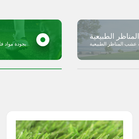
مناظر الطبيعية
اظر الطبيعية Avengrass بواسطة Avengrass
 والملاعب ومناطق تنسيق
ملاعب كرة القدم و
info@avengr
الحدائق.