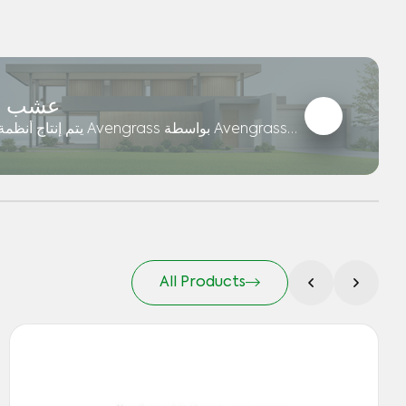
عشب ال
يتم إنتاج أنظمة عشب المن
بمواد عالية الجودة يمكن استخدامها في الحدائق
ass.ae
All Products