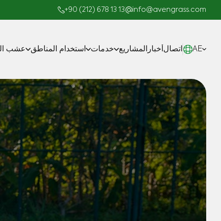
+90 (212) 678 13 13
info@avengrass.com
AE
اتصال
أخبار
المشاريع
خدمات
استخدام المناطق
عشب الم
صناعة
المشاريع الجاهزة