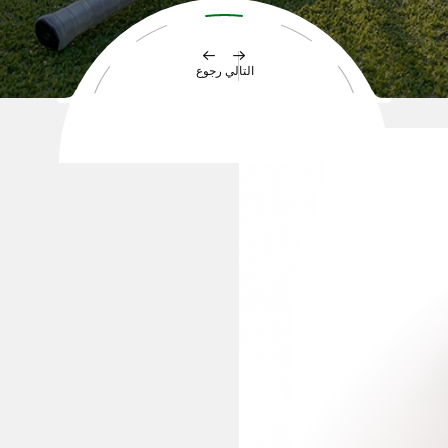
التالي
رجوع