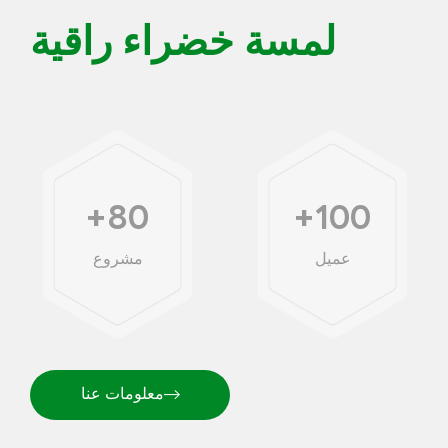
لمسة خضراء راقية
+
80
+
100
عميل
مشروع
معلومات عنا