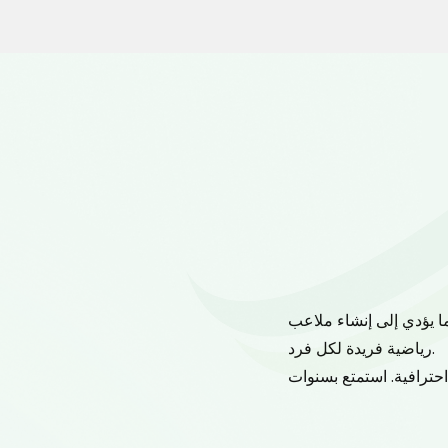
رفيهية، بما في ذلك كرة
يتمتع العملاء 
ك يمكنه استيعاب مجموعة
يمكنك الوثوق في مت
د عليه لمجموعة متنوعة
تتطلب أغطية العشب