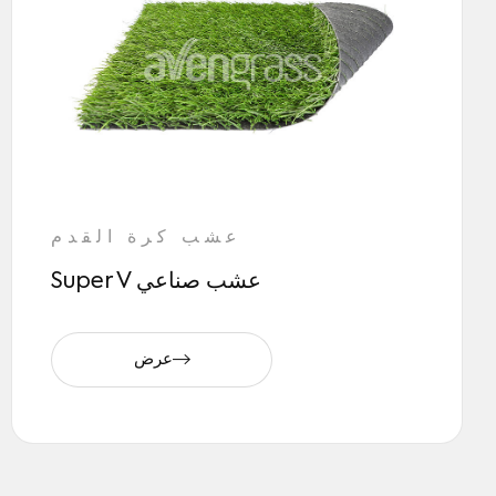
عشب كرة القدم
Super V عشب صناعي
عرض