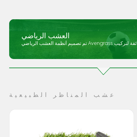
العشب الرياضي
تم تصميم أنظمة العشب الرياضي Avengrass بجودة مواد فائقة لتركيب
الأسطح الرياضية العشبية الأخرى. 00902126781313
عشب المناظر الطبيعية